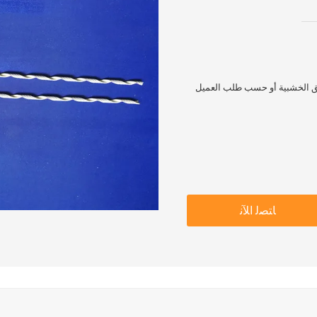
ديق الخشبية أو حسب طلب العميل
ﺎﺘﺼﻟ ﺍﻶﻧ