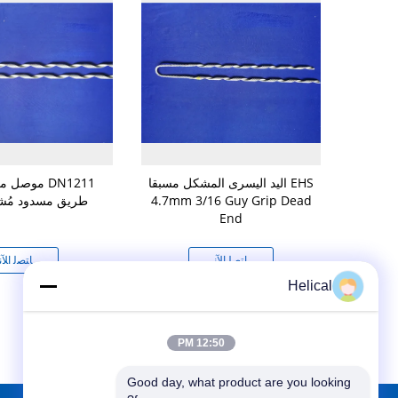
DN1400 طريق مسدود مُجهز
اليد اليسرى المشكل مسبقا EHS
4.7mm 3/16 Guy Grip Dead
طريق مسدود مُشك
End
ﻧ
ﺎﺘﺼﻟ ﺍﻶﻧ
ﺎﺘﺼﻟ ﺍﻶﻧ
Helical
12:50 PM
Good day, what product are you looking 