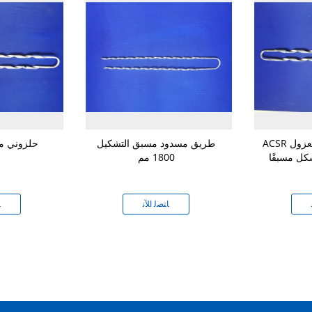
ACSR موصل معزول DN1211
طريق مسدود مسبق التشكيل
DN1110 حلزون
ل مسبقًا
1800 مم
ﺎﺘﺼﻟ ﺍﻶﻧ
ﺎ