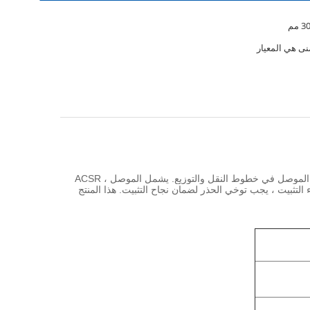
مم
منى هي المعيار
سلك فولاذي مجلفن ، سلك فولاذي مغلف بالألمنيوم أو سلك ألومنيوم ، وهو مصمم لتركيب الموصل في خطوط النقل والتوزيع. يشمل الموصل ACSR ،
 المنتج الموصل بشكل موحد لمنع تشويه الموصل والمقبض العاشر لا يقل عن 95٪ RTS للموصل. أثناء التثبيت ، يجب توخي الحذر لضمان نجاح التثبيت. هذا المنتج