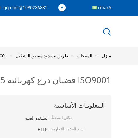
1030286832@qq.com
Arabic
منزل
المنتجات
طريق مسدود مسبق التشكيل
ISO9001 قضبان درع كهربائ
ISO9001 قضبان درع كهربائية 25 مم 2 قبضة الرجل مسبقة الصنع
المعلومات الأساسية
مكان المنشأ:
تشنغدو الصين
اسم العلامة التجارية:
HLLP