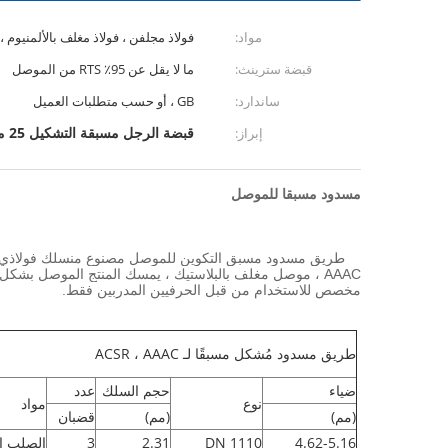
مواد:
فولاذ مجلفن ، فولاذ مغلف بالألمنيوم ،
قبضة سترينث:
ما لا يقل عن 95٪ RTS من الموصل
ساندارد:
GB ، أو حسب متطلبات العميل
قبضة الرجل مسبقة التشكيل 25 مم 2
إبراز:
مسدود مسبقا للموصل
طريق مسدود مسبق التكوين للموصل مصنوع من
مخصص للاستخدام من قبل الحرفيين المدربين فقط.
طريق مسدود مُشكل مسبقًا لـ ACSR ، AAAC
ضياء
حجم السلك
عدد
نوع
مواد
(مم)
(مم)
قضبان
4.62-5.16
DN 1110
2.31
3
الصلب ا