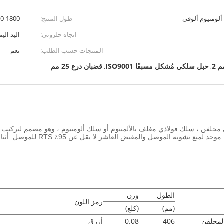
 ألومنيوم ألوفي
طول المنتج:
300-1800 
اتجاه حلزوني:
اليد الي
المنتجات حسب الطلب:
نعم
حبل سلكي مُشكل مسبقًا ISO9001
قضبان درع 25 مم
,
,
AAAC ، موصل مغلف بالبلاستيك ، يمسك
الطول
وزن
رمز اللون
(مم)
(كلغ)
لمجلفن
406
0.08
أزرق