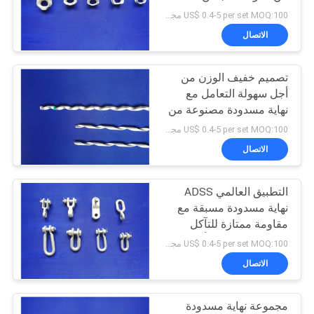
الصناعي الثقيل والأداء
US$ 0.4-5 per set MOQ:100 مجموعة
الآمن للقبض
PRIVACY
الاتصال
1
POLICY
تصميم خفيف الوزن من
OPGW تعليق المشبك
أجل سهولة التعامل مع
نهاية مسدودة مصنوعة من
سبيكة الألومنيوم عالية
US$ 0.4-5 per set MOQ:100 مجموعة
القوة ومقاومة التآكل طلاء
الاتصال
مضاد للأكسدة لدعم الكابل
التطبيق العالمي ADSS
3
نهاية مسدودة مسبقة مع
مقاومة ممتازة للتآكل
ADSS تعليق المشبك
ومستوى مضاد للتأكسدة
US$ 0.4-5 per set MOQ:100 مجموعة
لدعم الكابلات
الاتصال
مجموعة نهاية مسدودة