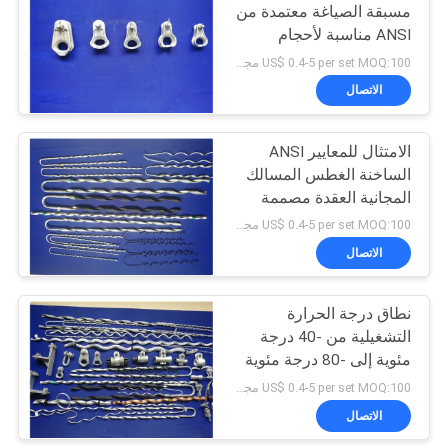
مسبقة الصياغة معتمدة من
ANSI مناسبة لأحجام
3
الموصلات من 6 AWG إلى
US$ 0.4-5 per set MOQ:100 مجموعة
795 Kcmil مثالية لتطبيقات
الاتصال
AGS تعليق المشبك
خطوط الطاقة
الامتثال للمعايير ANSI
الساخنة الغطس المسالك
المجانية العقدة مصممة
لدعم خطوط النقل
US$ 0.4-5 per set MOQ:100 مجموعة
الكهربائية والقوة
الاتصال
2
الميكانيكية
روابط الأسلاك مسبقة
نطاق درجة الحرارة
التشغيلية من -40 درجة
التشكيل
مئوية إلى -80 درجة مئوية
منتجات مخصصة
US$ 0.4-5 per set MOQ:100 مجموعة
الاتصال